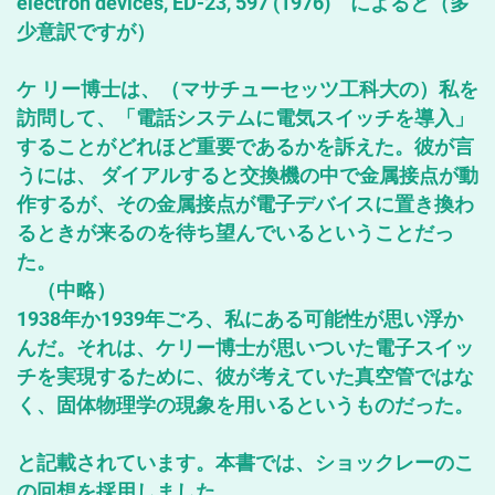
electron devices, ED-23, 597 (1976) によると（多
少意訳ですが）
ケ リー博士は、（マサチューセッツ工科大の）私を
訪問して、「電話システムに電気スイッチを導入」
することがどれほど重要であるかを訴えた。彼が言
うには、 ダイアルすると交換機の中で金属接点が動
作するが、その金属接点が電子デバイスに置き換わ
るときが来るのを待ち望んでいるということだっ
た。
（中略）
1938年か1939年ごろ、私にある可能性が思い浮か
んだ。それは、ケリー博士が思いついた電子スイッ
チを実現するために、彼が考えていた真空管ではな
く、固体物理学の現象を用いるというものだった。
と記載されています。本書では、ショックレーのこ
の回想を採用しました。