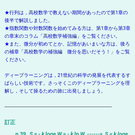
★行列は，高校数学で教えない期間があったので第1章の
後半で解説しました。
★指数関数や対数関数を始めてみる方は、第1章から第3章
の章末のコラム「高校数学補強編」をご覧ください。
★また、微分が初めてとか、記憶があいまいな方は、後ろ
の補章「高校数学の補強編 微分を思いだそう！」をご覧
ください。
ディープラーニングは，21世紀の科学の発展を代表するす
ばらしい技術です。さっそくこのディープラーニングを理
解し，そして操るための旅に出発しましょう。
-----------------------------------------------------------------------------------------
訂正
p.39
S
= -
k
log
e W
= -
k
ln
W ------>
S
=
k
log
e